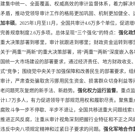
构建集中统一、全面覆盖、权威高效的审计监督体系，着力解决
出矛盾，推动党领导审计工作的格局更加巩固、机制更加健全、
更加丰硕
。2025年1月至11月，全国共审计4.6万多个单位，促进
完善规章制度2.6万多项。总体呈现“三个强化”的特点：
强化政
央重大决策部署到哪里，审计就跟进到哪里；财政资金运转到哪
关于“两重”“两新”的重大决策部署，将“两重”“两新”深度嵌
全国统一大市场建设的部署要求，通过经济责任、地方财政收支、
卷式”竞争；围绕党中央关于加强保障和改善民生的部署要求，组
生审计，严肃查处骗取贪污挪用民生资金、损害群众切身利益等
等老问题死灰复燃的新手法、新趋势。
强化权力运行监督
。重点监
审计1.7万多人，有力促进领导干部规范用权和履职尽责。聚焦
反腐败斗争一步不停歇、半步不退让，全国共移送重大问题线索1
体推进正风反腐，注重从审计视角深刻把握行业特征和不正之风
在违反中央八项规定精神和过紧日子要求的问题。
强化军地合作