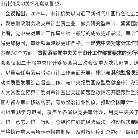
对审计的深切关怀和殷切期望。
会议指出
，2025年，审计机关以习近平新时代中国特色社
位，聚焦财政财务收支审计主责主业，做实研究型审计，紧紧围
体上看，
党中央对审计工作集中统一领导的成效更加彰显，审计
格局更加稳固，审计铁军建设更加严格。
一是党中央对审计工作
体表现为3个方面：
贯彻落实党中央关于审计工作部署要求的运行
委会会议和二十届中央审计委员会第三次会议重大决策部署，
位，以重点任务落实带动审计工作全面开展。
审计与其他监督贯
推动高质量发展综合督查工作。与中央纪委国家监委健全审计移
国人大常委会预算工委对审计查出突出问题整改情况开展跟踪监
快查办督办审计移送线索，有效整治行业乱象。
推动全国审计“
中心组专题学习范围，覆盖至各省级党委审计办，用党中央关
想、统一意志、统一行动。总结推广好的经验做法，推动解决制
促严格执行重大事项请示报告制度，及时按程序汇总办理，做好