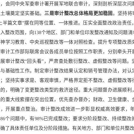
求，会同中央军委审计署开展军地联合审计，深刻剖析深层次问
败土壤奠定坚实基础。
三是审计整改总体格局更加稳固
。坚持将
“上半篇文章”摆在同等位置、一体推进。压实全面整改政治责任
纳入整改范围，向138个地区、部门和单位印发整改通知及问题
精神学习教育、中央巡视整改等一体对照检查。提升专项整改质
任审计工作部际联席会议各成员单位按照工作职责，分别牵头开
开展审计整改“回头看”，严肃查处敷衍整改、虚假整改等问题。
化与基础性工作。制定审计整改结果认定和销号管理办法，对认
号；坚持实事求是、客观审慎，严格界定拒不整改、虚假整改等
改的，明确了变更整改类型的救济途径。重大问题督办进展顺利
送的重大线索摆在突出位置，优先查办督办；财政、卫生健康、
题，开展重点整治。审计整改成效进一步彰显权威高效要求，
2186个问题中，有98%已完成整改；要求分阶段整改、持续整
明确了具体责任单位及分阶段措施。有关地方、部门和单位共整改问