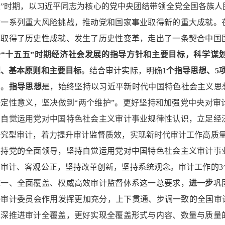
五”时期，以习近平同志为核心的党中央团结带领全党全国各族人
对一系列重大风险挑战，推动党和国家事业取得新的重大成就。
作取得了历史性成就、发生了历史性变革，走出了一条契合中国
会“十五五”时期经济社会发展的指导方针和主要目标，科学谋划
想、基本原则和主要目标
。结合审计实际，明确
1个指导思想、5
想。
指导思想
是，始终坚持以习近平新时代中国特色社会主义思想
决定性意义，坚决做到“两个维护”。更好坚持和加强党中央对审
和自觉运用党对中国特色社会主义审计事业规律性认识，立足经
研究型审计，着力提升审计监督质效，实现新时代审计工作高质量
坚持党的全面领导，坚持自觉运用党对中国特色社会主义审计事
法审计、客观公正，坚持改革创新，坚持系统观念。审计工作的3
统一、全面覆盖、权威高效审计监督体系这一总要求，
进一步
巩
委审计委员会作用发挥更加充分，上下贯通、步调一致的全国审计
纵深推进审计全覆盖，更好实现全覆盖形式与内容、数量与质量