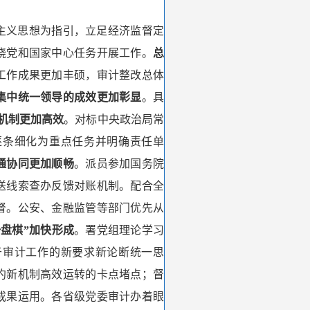
会主义思想为指引，立足经济监督定
绕党和国家中心任务开展工作。
总
工作成果更加丰硕，审计整改总体
集中统一领导的成效更加彰显
。具
机制更加高效
。对标中央政治局常
逐条细化为重点任务并明确责任单
通协同更加顺畅
。派员参加国务院
送线索查办反馈对账机制。配合全
督。公安、金融监管等部门优先从
一盘棋”加快形成
。署党组理论学习
于审计工作的新要求新论断统一思
约新机制高效运转的卡点堵点；督
成果运用。各省级党委审计办着眼