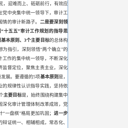
民，迎难而上、砥砺前行，有效应
在党中央集中统一领导下，审计工
国情的审计新路子。
二是要深刻领
“十五五”审计工作规划的指导思
项基本原则、3个主要目标
的总体构
为指引，深刻领悟“两个确立”的
计工作的集中统一领导，不断深化
济监督定位，聚焦主责主业，深化
发展。要遵循的5项
基本原则
是，
业的规律性认识指导实践，坚持依
个
主要目标
是，始终围绕构建集中
固深化审计管理体制改革成效，党
“一盘棋”格局更加巩固；
进一步
的辩证统一、相辅相成，常态化、