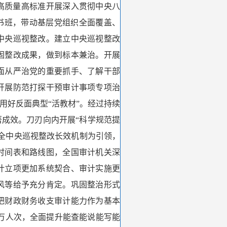
高质量高标准开展深入贯彻中央八
书班，带动基层党组织全面覆盖、
中央巡视整改。建立中央巡视整改
固整改成果，做到标本兼治。开展
面从严治党的重要抓手、了解干部
开展防范打探干预审计事项专项治
用好反面典型“活教材”。经过持续
著成效。刀刃向内开展“科学规范提
全中央巡视整改长效机制为引领，
时间表和路线图，全国审计机关深
计立项更加系统契合、审计实施更
风等给予充分肯定。巩固整治形式
把财政财务收支审计能力作为基本
7万人次，全面提升能查能说能写能