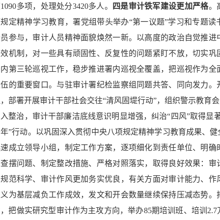
1090多项，处理处分3420多人。
四是审计铁军建设更加严格
。
项规定精神学习教育，署党组带头举办“第一议题”学习和专题读
全员参与，审计人员精神面貌焕然一新。以高度的政治自觉推进
长效机制，对一些具有顽固性、反复性的问题紧盯不放，切实巩
署内第三轮巡视工作，稳步推进署内巡视全覆盖，把巡视作为全
队伍的重要窗口。与驻审计署纪检监察组同题共答、同向发力。
理，部署开展审计干部社会交往“清风固堤行动”，组织警示教育会
深入整治，审计干部廉洁底线意识明显增强，纠治“四风”取得显
升年”行动。以巩固深入贯彻中央八项规定精神学习教育成果、健
迅速成立领导小组，制定工作方案，逐项细化到责任单位、明确
入查摆问题、制定整改措施、严格对照落实，取得良好效果：审
加规范科学、审计作风更加务实优良，有关方面对审计能力、作
主义为基层减负工作成效，发文和开会数量继续保持压减态势。
功，把做实研究型审计作为主攻方向，举办85期培训班、培训2.