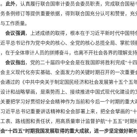
力。
此外
，认真履行联合国审计委员会委员职责，完成联合国秘书
财务条例修订等提供重要依据，得到联合国充分认可和赞誉，充
力与工作质量。
会议强调
，上述成绩的取得，根本在于习近平新时代中国特
习近平总书记作为党中央的核心、全党的核心总揽全局、掌舵领
导，在于全体审计人员的拼搏奋斗，也离不开社会各界的理解支
会议指出
，党的二十届四中全会是在我国即将胜利完成“十四
社会主义现代化夯实基础、全面发力的关键时期召开的一次重要
全会通过的《中共中央关于制定国民经济和社会发展第十五个五年
层设计和战略擘画，是乘势而上、接续推进中国式现代化建设的
机关要把学习好贯彻好全会精神作为当前和今后一个时期的重大
到习近平总书记重要讲话精神和全会部署上来，把全会擘画的“十
施工表、路线图和责任状，用高质量审计监督护航“十五五”时期
领会“十四五”时期我国发展取得的重大成就，进一步坚定做好新