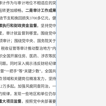
审计作为与审计地位不相适应的突
运转更加顺畅。
二是审计工作成果
增收节支和挽回损失3700多亿元，健
策执行和财政资金监督
。坚持党中
里，审计就监督到哪里。围绕党中
入各项审计；围绕党中央、国务院关于
税收征管等审计推动整治地方“内
织全国开展住房、医药、涉农等民
问题。同时深入揭示违反财经纪律
督“一把手”等“关键少数”，全国共
重点领域和关键岗位精准发力，坚持
.2万多起。加强风腐同查同治，一
的规律，发现一些地区和单位仍存
重大项目监督
。按照党中央部署要